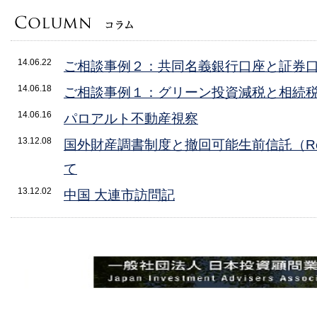
14.06.22
ご相談事例２：共同名義銀行口座と証券
14.06.18
ご相談事例１：グリーン投資減税と相続
14.06.16
パロアルト不動産視察
13.12.08
国外財産調書制度と撤回可能生前信託（Revoc
て
13.12.02
中国 大連市訪問記