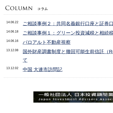
14.06.22
ご相談事例２：共同名義銀行口座と証券
14.06.18
ご相談事例１：グリーン投資減税と相続
14.06.16
パロアルト不動産視察
13.12.08
国外財産調書制度と撤回可能生前信託（Revoc
て
13.12.02
中国 大連市訪問記